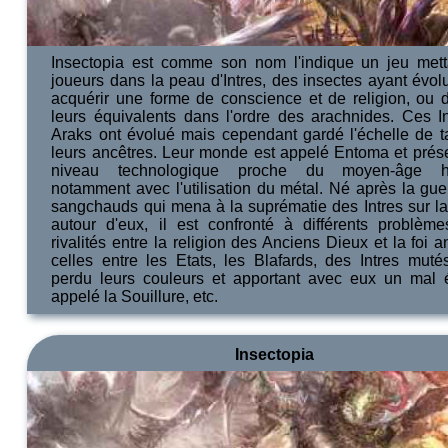
Insectopia est comme son nom l'indique un jeu mett
joueurs dans la peau d'Intres, des insectes ayant évol
acquérir une forme de conscience et de religion, ou d
leurs équivalents dans l'ordre des arachnides. Ces In
Araks ont évolué mais cependant gardé l'échelle de ta
leurs ancêtres. Leur monde est appelé Entoma et prés
niveau technologique proche du moyen-âge h
notamment avec l'utilisation du métal. Né après la gue
sangchauds qui mena à la suprématie des Intres sur la
autour d'eux, il est confronté à différents problème
rivalités entre la religion des Anciens Dieux et la foi a
celles entre les Etats, les Blafards, des Intres muté
perdu leurs couleurs et apportant avec eux un mal 
appelé la Souillure, etc.
Insectopia