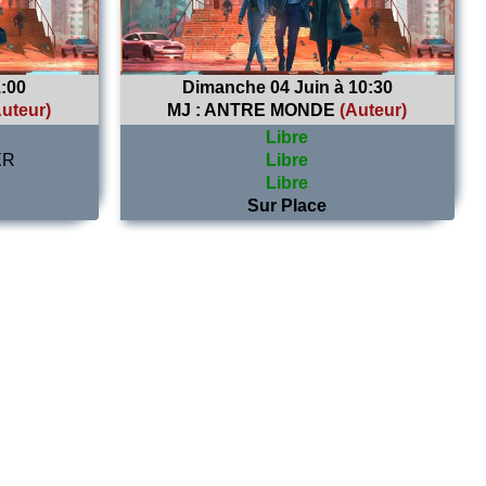
:00
Dimanche 04 Juin à 10:30
Auteur)
MJ :
ANTRE MONDE
(Auteur)
Libre
ER
Libre
Libre
Sur Place