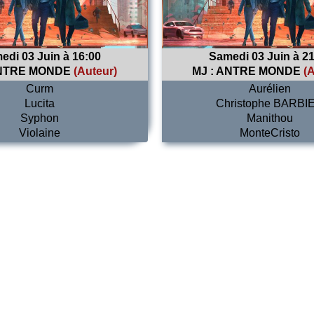
edi 03 Juin à 16:00
Samedi 03 Juin à 21
NTRE MONDE
(Auteur)
MJ :
ANTRE MONDE
(
Curm
Aurélien
Lucita
Christophe BARBI
Syphon
Manithou
Violaine
MonteCristo