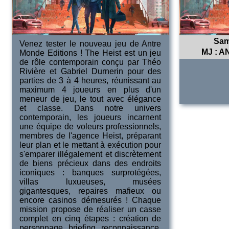
Sam
Venez tester le nouveau jeu de Antre
MJ :
A
Monde Editions ! The Heist est un jeu
de rôle contemporain conçu par Théo
Rivière et Gabriel Durnerin pour des
parties de 3 à 4 heures, réunissant au
maximum 4 joueurs en plus d'un
meneur de jeu, le tout avec élégance
et classe. Dans notre univers
contemporain, les joueurs incarnent
une équipe de voleurs professionnels,
membres de l'agence Heist, préparant
leur plan et le mettant à exécution pour
s'emparer illégalement et discrètement
de biens précieux dans des endroits
iconiques : banques surprotégées,
villas luxueuses, musées
gigantesques, repaires mafieux ou
encore casinos démesurés ! Chaque
mission propose de réaliser un casse
complet en cinq étapes : création de
personnage, briefing, reconnaissance,