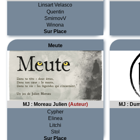
Linsart Velasco
Quentin
SmirnovV
Winona
Sur Place
Meute
MJ :
Moreau Julien
(Auteur)
MJ :
Dum
Cypher
Elinea
Litchi
Stol
Sur Place