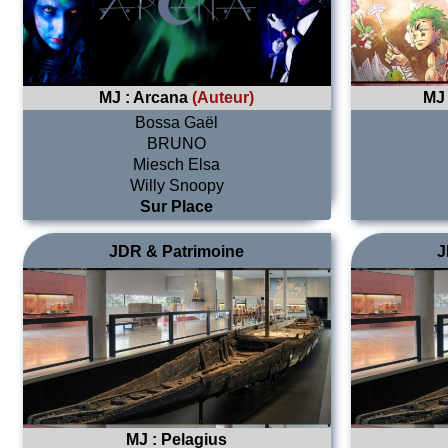
MJ :
Arcana
(Auteur)
MJ
Bossa Gaël
BRUNO
Miesch Elsa
Willy Snoopy
Sur Place
JDR & Patrimoine
J
MJ :
Pelagius