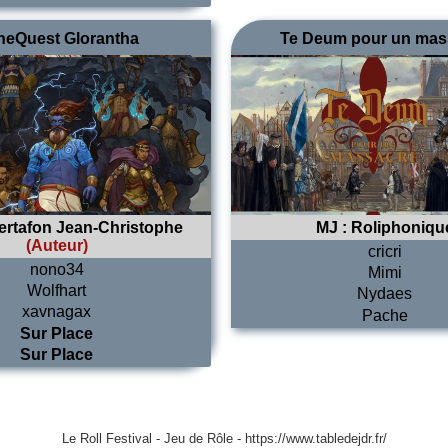
neQuest Glorantha
Te Deum pour un mas
rtafon Jean-Christophe
MJ :
Roliphoniqu
(Auteur)
cricri
nono34
Mimi
Wolfhart
Nydaes
xavnagax
Pache
Sur Place
Sur Place
Le Roll Festival - Jeu de Rôle - https://www.tabledejdr.fr/