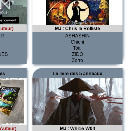
uteur)
MJ :
Chris le Rolliste
ER
ASHASHIN
Chichi
Totti
IDES
ZiDO
Zorro
ems
Le livre des 5 anneaux
(Auteur)
MJ :
Whi1e-W0lf