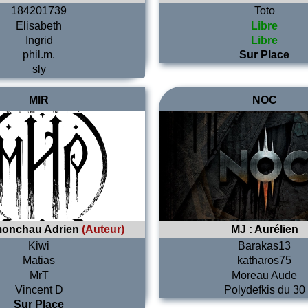
184201739
Toto
Elisabeth
Libre
Ingrid
Libre
phil.m.
Sur Place
sly
MIR
NOC
onchau Adrien
(Auteur)
MJ :
Aurélien
Kiwi
Barakas13
Matias
katharos75
MrT
Moreau Aude
Vincent D
Polydefkis du 30
Sur Place