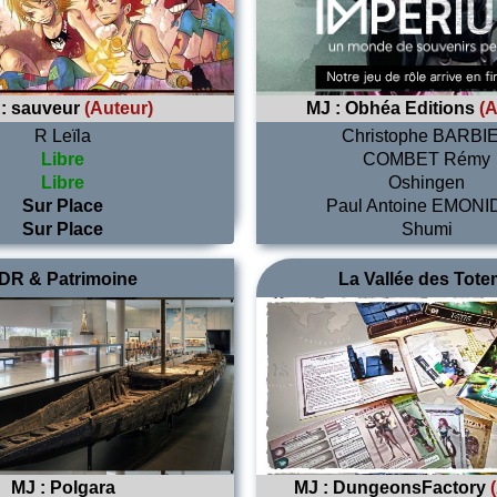
 :
sauveur
(Auteur)
MJ :
Obhéa Editions
(A
R Leïla
Christophe BARBI
Libre
COMBET Rémy
Libre
Oshingen
Sur Place
Paul Antoine EMON
Sur Place
Shumi
DR & Patrimoine
La Vallée des Tot
MJ :
Polgara
MJ :
DungeonsFactory