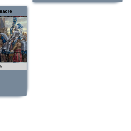
sacre
e