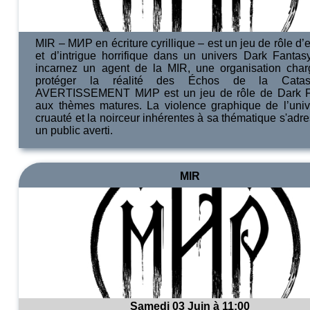
MIR – MИP en écriture cyrillique – est un jeu de rôle d
et d’intrigue horrifique dans un univers Dark Fantas
incarnez un agent de la MIR, une organisation cha
protéger la réalité des Échos de la Catast
AVERTISSEMENT MИP est un jeu de rôle de Dark F
aux thèmes matures. La violence graphique de l’univ
cruauté et la noirceur inhérentes à sa thématique s'adr
un public averti.
MIR
Samedi 03 Juin à 11:00