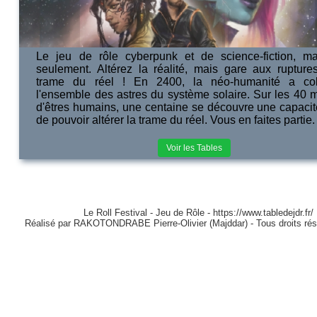
Le jeu de rôle cyberpunk et de science-fiction, m
seulement. Altérez la réalité, mais gare aux rupture
trame du réel ! En 2400, la néo-humanité a col
l'ensemble des astres du système solaire. Sur les 40 mi
d'êtres humains, une centaine se découvre une capacité
de pouvoir altérer la trame du réel. Vous en faites partie.
Voir les Tables
Le Roll Festival - Jeu de Rôle - https://www.tabledejdr.fr/
Réalisé par RAKOTONDRABE Pierre-Olivier (Majddar) - Tous droits ré